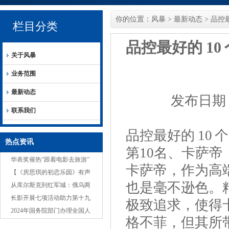
你的位置：
风暴
>
最新动态
> 品控
栏目分类
品控最好的 1
关于风暴
业务范围
最新动态
发布日期：2
联系我们
品控最好的 10
热点资讯
第10名、卡萨
华表奖催热“跟着电影去旅游”
卡萨帝，作为高
【《房思琪的初恋乐园》有声
也是毫不逊色。
书被曝含不雅背景音，磨铁回
从库尔斯克到红军城：俄乌两
应：审核不严，把
军的豪赌，谁会遭受战略性失
长影开展七项活动助力第十九
极致追求，使得
败？
届中国长春电影节
2024年国务院部门办理全国人
格不菲，但其所
大代表建议和全国政协提案工