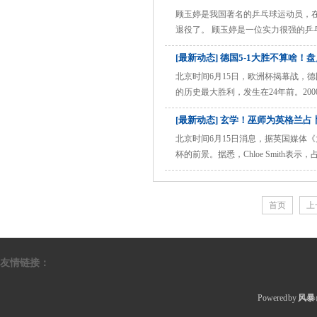
许昕的场外指导！ 在东京 ......
顾玉婷是我国著名的乒乓球运动员，在
退役了。 顾玉婷是一位实力很强的乒
内部竞争太大，顾玉婷很难打出来，就在
[最新动态] 德国5-1大胜不算
性格非常好，与队友的关系深厚。队友和
北京时间6月15日，欧洲杯揭幕战，
的历史最大胜利，发生在24年前。20
度，对手则送上乌龙大礼。 另外欧洲杯
[最新动态] 玄学！巫师为英格兰
员，其中包括杜布拉夫卡和库茨卡的两个乌
北京时间6月15日消息，据英国媒体《
杯的前景。据悉，Chloe Smit
Chloe Smith表示，在对阵塞
Chloe Smith还预见到，福登会在欧
首页
上
友情链接：
Powered by
风暴