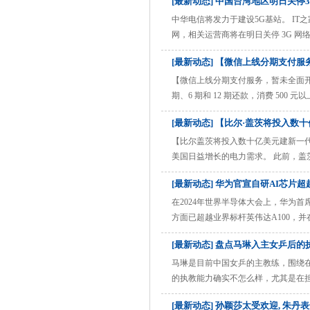
[最新动态] 中国台湾地区明日关停
致以深深的歉意。我们审核不严，把
作有关情况显示 代表委员所提
的原因进行追查，我方会 ......
中华电信将发力于建设5G基站。 IT之
网，相关运营商将在明日关停 3G 网络
在台湾地区已有超过 20 年的历史，在关
[最新动态] 【微信上线分期支付
VoLTE（Voice over LTE）技术。 而
【微信上线分期支付服务，暂未全面开
期、6 期和 12 期还款，消费 5
由重庆市微恒科技有限公司为用户从
[最新动态] 【比尔·盖茨将投入数
分期付款」模式和「消费后使用分期
物等消费 ......
【比尔盖茨将投入数十亿美元建新一
美国日益增长的电力需求。 此前，盖茨在 
第一个商业反应堆破土动工，该反应堆选址
[最新动态] 华为官宣自研AI芯片
应堆，并预计在 2030 年完成新反应堆的建造
在2024年世界半导体大会上，华为
方面已超越业界标杆英伟达A100，
智能领域的强大实力，也为中国半导
[最新动态] 盘点马琳入主女乒后的
算领域的两款核心产品，在市场中均
的首选方案。这一 ......
马琳是目前中国女乒的主教练，围绕
的执教能力确实不怎么样，尤其是在
实不是太好！在马琳的指导下，中国
[最新动态] 孙颖莎太受欢迎, 朱丹表
主女乒之后，中国女乒在世界三大赛中