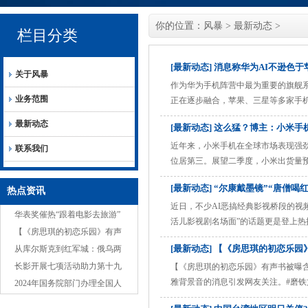
你的位置：
风暴
>
最新动态
>
栏目分类
[最新动态] 消息称华为AI不逊色于苹
关于风暴
作为华为手机阵营中最为重要的旗舰系列
业务范围
正在逐步融合，苹果、三星等多家手机厂
16系列将带来诸多和AI有关的功能升
最新动态
[最新动态] 这么猛？博主：小米手
会惊呼的。” 作为华为手机阵营中最为重要
近年来，小米手机在全球市场表现强劲，
联系我们
位居第三。展望二季度，小米出货量预
比增幅超过20%，较去年同期的33
[最新动态] “尔康戴墨镜”“唐僧
热点资讯
其间伴随有细微的下滑波动，整体走
......
近日，不少AI恶搞经典影视桥段的视
华表奖催热“跟着电影去旅游”
活儿影视剧名场面”的话题更是登上热搜
【《房思琪的初恋乐园》有声
匪夷所思，创作者们使用AI疯狂“整活
[最新动态] 【《房思琪的初恋乐
书被曝含不雅背景音，磨铁回
从库尔斯克到红军城：俄乌两
者发现，近两周以来，利用AI“爆改”
应：审核不严，把
军的豪赌，谁会遭受战略性失
长影开展七项活动助力第十九
【《房思琪的初恋乐园》有声书被曝
雅背景音的消息引发网友关注。#磨铁
败？
届中国长春电影节
2024年国务院部门办理全国人
发布《道歉声明》，表示已第一时间
大代表建议和全国政协提案工