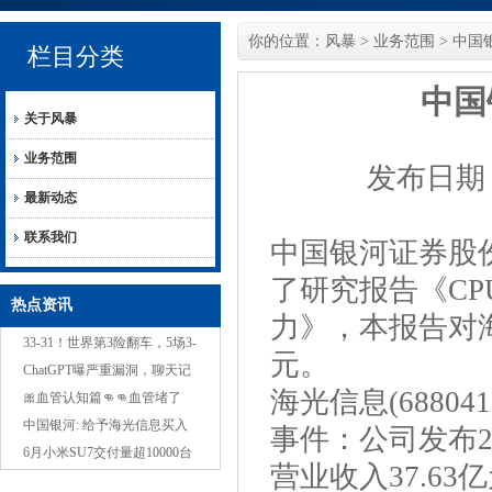
你的位置：
风暴
>
业务范围
> 中国
栏目分类
中国
关于风暴
业务范围
发布日期：2
最新动态
联系我们
中国银河证券股
了研究报告《CP
热点资讯
力》，本报告对海
33-31！世界第3险翻车，5场3-
元。
0，中国女排冲3连胜，1队变
ChatGPT曝严重漏洞，聊天记
海光信息(688041
NO.1？
录黑客随意看，网友：本地运
🎀血管认知篇👊👊血管堵了
行也没用
20%没感觉血管堵了40%有点
中国银河: 给予海光信息买入
事件：公司发布2
累血管堵了50%血压
评级
6月小米SU7交付量超10000台
营业收入37.63
雷军：7月交付目标依旧