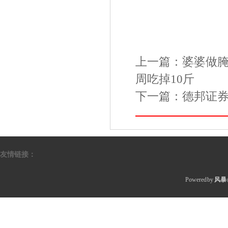
上一篇：
婆婆做
周吃掉10斤
下一篇：
德邦证券
友情链接：
Powered by
风暴