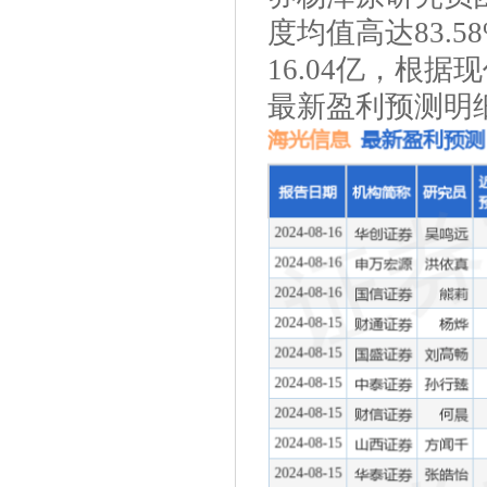
度均值高达83.
16.04亿，根据现
最新盈利预测明