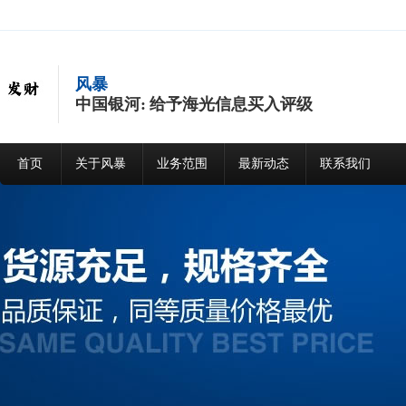
风暴
中国银河: 给予海光信息买入评级
首页
关于风暴
业务范围
最新动态
联系我们