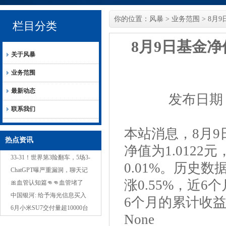
你的位置：
风暴
>
业务范围
> 8月
栏目分类
8月9日基金
关于风暴
业务范围
最新动态
发布日期：2
联系我们
本站消息，8月9
热点资讯
净值为1.0122
33-31！世界第3险翻车，5场3-
0.01%。历史数
0，中国女排冲3连胜，1队变
ChatGPT曝严重漏洞，聊天记
涨0.55%，近6
NO.1？
录黑客随意看，网友：本地运
🎀血管认知篇👊👊血管堵了
行也没用
20%没感觉血管堵了40%有点
中国银河: 给予海光信息买入
6个月的累计收
累血管堵了50%血压
评级
6月小米SU7交付量超10000台
None
雷军：7月交付目标依旧