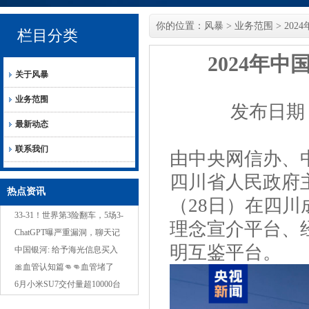
你的位置：
风暴
>
业务范围
> 20
栏目分类
2024年
关于风暴
业务范围
发布日期：2
最新动态
联系我们
由中央网信办、
四川省人民政府主
热点资讯
（28日）在四
33-31！世界第3险翻车，5场3-
理念宣介平台、
0，中国女排冲3连胜，1队变
ChatGPT曝严重漏洞，聊天记
明互鉴平台。
NO.1？
录黑客随意看，网友：本地运
中国银河: 给予海光信息买入
行也没用
评级
🎀血管认知篇👊👊血管堵了
20%没感觉血管堵了40%有点
6月小米SU7交付量超10000台
累血管堵了50%血压
雷军：7月交付目标依旧