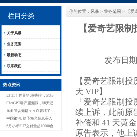
你的位置：
风暴
>
业务范围
> 【爱
栏目分类
【爱奇艺限制
关于风暴
业务范围
最新动态
发布日期：
联系我们
【爱奇艺限制投屏
热点资讯
天 VIP】
33-31！世界第3险翻车，5场3-
「爱奇艺限制投
0，中国女排冲3连胜，1队变
ChatGPT曝严重漏洞，聊天记
续上诉，此前原
NO.1？
录黑客随意看，网友：本地运
🎀血管认知篇👊👊血管堵了
行也没用
20%没感觉血管堵了40%有点
中国银河: 给予海光信息买入
补偿和 41 天黄金
累血管堵了50%血压
评级
6月小米SU7交付量超10000台
原告表示，他上
雷军：7月交付目标依旧