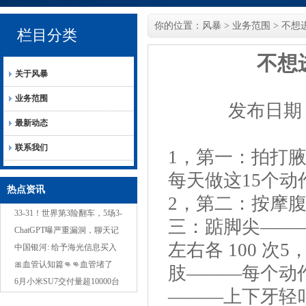
你的位置：
风暴
>
业务范围
> 不
栏目分类
不想
关于风暴
业务范围
发布日期：2
最新动态
联系我们
1，第一：拍打腋
每天做这15个动
热点资讯
2，第二：按摩腹
33-31！世界第3险翻车，5场3-
三：踮脚尖———
0，中国女排冲3连胜，1队变
ChatGPT曝严重漏洞，聊天记
左右各 100 次
NO.1？
录黑客随意看，网友：本地运
中国银河: 给予海光信息买入
行也没用
评级
🎀血管认知篇👊👊血管堵了
肢———每个动作
20%没感觉血管堵了40%有点
6月小米SU7交付量超10000台
———上下牙轻叩
累血管堵了50%血压
雷军：7月交付目标依旧