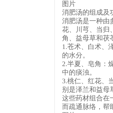
图片
消肥汤的组成及
消肥汤是一种由
花、川芎、当归
角、益母草和茯
1.苍术、白术
的水分。
2.半夏、皂角
中的痰浊。
3.桃仁、红花
别是泽兰和益母
这些药材组合在
而疏通脉络，帮