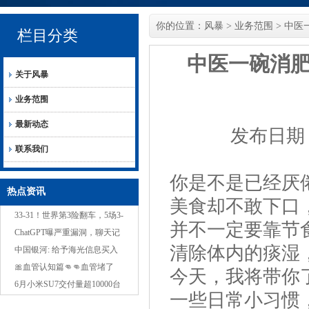
你的位置：
风暴
>
业务范围
> 中
栏目分类
中医一碗消
关于风暴
业务范围
最新动态
发布日期：2
联系我们
你是不是已经厌
热点资讯
美食却不敢下口
33-31！世界第3险翻车，5场3-
并不一定要靠节
0，中国女排冲3连胜，1队变
ChatGPT曝严重漏洞，聊天记
清除体内的痰湿
NO.1？
录黑客随意看，网友：本地运
中国银河: 给予海光信息买入
行也没用
评级
🎀血管认知篇👊👊血管堵了
今天，我将带你
20%没感觉血管堵了40%有点
6月小米SU7交付量超10000台
一些日常小习惯
累血管堵了50%血压
雷军：7月交付目标依旧