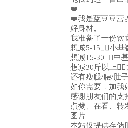
❤️
❤️我是蓝豆豆营
好身材。
我准备了一份饮
想减5-15👉🏻
想减15-30👉
想减30斤以上👉
还有瘦腿/腰/肚
如你需要，加我好
感谢朋友们的支
点赞、在看、转
图片
本站仅提供存储